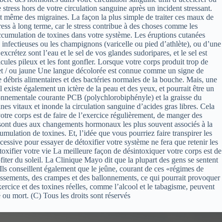
tress hors de votre circulation sanguine après un incident stressant.
t même des migraines. La façon la plus simple de traiter ces maux de
ress à long terme, car le stress contribue à des choses comme les
accumulation de toxines dans votre système. Les éruptions cutanées
s infectieuses ou les champignons (varicelle ou pied d’athlète), ou d’une
rétez sont l’eau et le sel de vos glandes sudoripares, et le sel est
cules pileux et les font gonfler. Lorsque votre corps produit trop de
che et / ou jaune Une langue décolorée est connue comme un signe de
 débris alimentaires et des bactéries normales de la bouche. Mais, une
 existe également un ictère de la peau et des yeux, et pourrait être un
ironnementale courante PCB (polychlorobiphényle) et la graisse du
nes vitaux et inonde la circulation sanguine d’acides gras libres. Cela
 votre corps est de faire de l’exercice régulièrement, de manger des
ur sont dues aux changements hormonaux les plus souvent associés à la
mulation de toxines. Et, l’idée que vous pourriez faire transpirer les
cessive pour essayer de détoxifier votre système ne fera que retenir les
détoxifier votre vie La meilleure façon de désintoxiquer votre corps est de
fiter du soleil. La Clinique Mayo dit que la plupart des gens se sentent
 Ils conseillent également que le jeûne, courant de ces «régimes de
issements, des crampes et des ballonnements, ce qui pourrait provoquer
ercice et des toxines réelles, comme l’alcool et le tabagisme, peuvent
é ou mort. (C) Tous les droits sont réservés