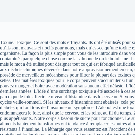
Toxine. Toxique. Ce sont des mots effrayants. Ils ont été utilisés pour
qu’ils sont mauvais et nocifs pour nous, mais qu’est-ce qu’une toxine 
organisme. La façon la plus simple pour vous de les introduire dans v
contaminés par quelque chose comme la salmonelle ou le botulisme. Lors
mais le mot a été utilisé pour désigner tout ce qui est fabriqué artific
aux déchets chimiques déversés dans notre approvisionnement en eau, en 
possède de merveilleux mécanismes pour filtrer la plupart des toxines que 
selles. Des matières toxiques pour le corps peuvent s’accumuler si l’u
pouvez manger et boire avec modération sans aucun effet néfaste. L’idée
dernières années. L’idée d’une surcharge toxique a été associée à ces 
parce que le foie affecte le niveau d’histamine dans le cerveau. Si vou
cycles veille-sommeil. Si les niveaux d’histamine sont abaissés, cela p
diabète, qui font tous de l’insomnie un symptôme. L’alcool est une toxin
endommagera le foie, ainsi que le cerveau et les reins, au fil du temps. 
plus appétissants. Notre corps a besoin de sucre pour fonctionner. Le su
aliments hautement transformés ont tendance à remplacer les autres ali
résistants à l’insuline. La léthargie que vous ressentez est l’accident 
contribuent toutes deux aux maladies cardiaques. Les maladies cardiaqu