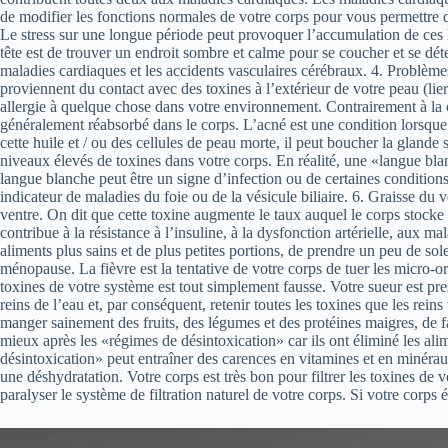
de modifier les fonctions normales de votre corps pour vous permettre de
Le stress sur une longue période peut provoquer l’accumulation de ces 
tête est de trouver un endroit sombre et calme pour se coucher et se dét
maladies cardiaques et les accidents vasculaires cérébraux. 4. Problème
proviennent du contact avec des toxines à l’extérieur de votre peau (lier
allergie à quelque chose dans votre environnement. Contrairement à la cr
généralement réabsorbé dans le corps. L’acné est une condition lorsque l’
cette huile et / ou des cellules de peau morte, il peut boucher la gland
niveaux élevés de toxines dans votre corps. En réalité, une «langue bla
langue blanche peut être un signe d’infection ou de certaines conditions
indicateur de maladies du foie ou de la vésicule biliaire. 6. Graisse d
ventre. On dit que cette toxine augmente le taux auquel le corps stocke 
contribue à la résistance à l’insuline, à la dysfonction artérielle, aux 
aliments plus sains et de plus petites portions, de prendre un peu de s
ménopause. La fièvre est la tentative de votre corps de tuer les micro-o
toxines de votre système est tout simplement fausse. Votre sueur est pre
reins de l’eau et, par conséquent, retenir toutes les toxines que les rein
manger sainement des fruits, des légumes et des protéines maigres, de fa
mieux après les «régimes de désintoxication» car ils ont éliminé les alim
désintoxication» peut entraîner des carences en vitamines et en minéra
une déshydratation. Votre corps est très bon pour filtrer les toxines de
paralyser le système de filtration naturel de votre corps. Si votre corps