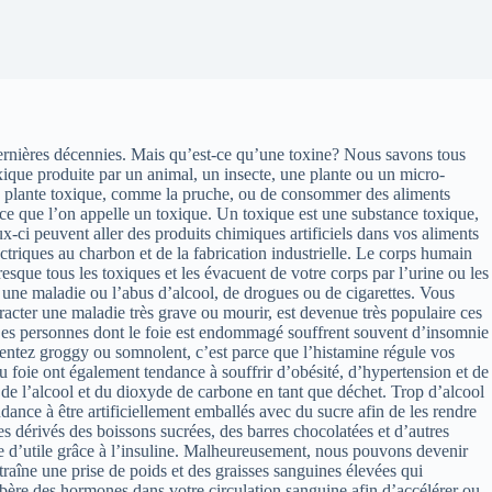
s dernières décennies. Mais qu’est-ce qu’une toxine? Nous savons tous
ique produite par un animal, un insecte, une plante ou un micro-
une plante toxique, comme la pruche, ou de consommer des aliments
ce que l’on appelle un toxique. Un toxique est une substance toxique,
x-ci peuvent aller des produits chimiques artificiels dans vos aliments
triques au charbon et de la fabrication industrielle. Le corps humain
presque tous les toxiques et les évacuent de votre corps par l’urine ou les
une maladie ou l’abus d’alcool, de drogues ou de cigarettes. Vous
racter une maladie très grave ou mourir, est devenue très populaire ces
e Les personnes dont le foie est endommagé souffrent souvent d’insomnie
 sentez groggy ou somnolent, c’est parce que l’histamine régule vos
u foie ont également tendance à souffrir d’obésité, d’hypertension et de
 de l’alcool et du dioxyde de carbone en tant que déchet. Trop d’alcool
dance à être artificiellement emballés avec du sucre afin de les rendre
es dérivés des boissons sucrées, des barres chocolatées et d’autres
e d’utile grâce à l’insuline. Malheureusement, nous pouvons devenir
traîne une prise de poids et des graisses sanguines élevées qui
bère des hormones dans votre circulation sanguine afin d’accélérer ou