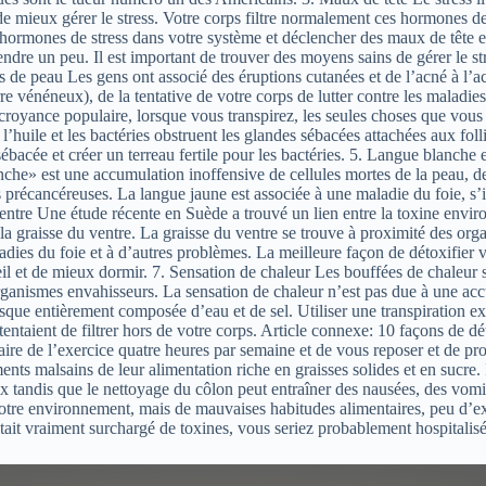
 mieux gérer le stress. Votre corps filtre normalement ces hormones de s
hormones de stress dans votre système et déclencher des maux de tête e
endre un peu. Il est important de trouver des moyens sains de gérer le st
s de peau Les gens ont associé des éruptions cutanées et de l’acné à l’
re vénéneux), de la tentative de votre corps de lutter contre les maladie
oyance populaire, lorsque vous transpirez, les seules choses que vous exc
huile et les bactéries obstruent les glandes sébacées attachées aux folli
e sébacée et créer un terreau fertile pour les bactéries. 5. Langue blan
nche» est une accumulation inoffensive de cellules mortes de la peau, de
 précancéreuses. La langue jaune est associée à une maladie du foie, s’il
u ventre Une étude récente en Suède a trouvé un lien entre la toxine env
la graisse du ventre. La graisse du ventre se trouve à proximité des orga
maladies du foie et à d’autres problèmes. La meilleure façon de détoxifier
oleil et de mieux dormir. 7. Sensation de chaleur Les bouffées de chale
rganismes envahisseurs. La sensation de chaleur n’est pas due à une accu
sque entièrement composée d’eau et de sel. Utiliser une transpiration ex
s tentaient de filtrer hors de votre corps. Article connexe: 10 façons de 
ire de l’exercice quatre heures par semaine et de vous reposer et de pro
ents malsains de leur alimentation riche en graisses solides et en sucre.
ux tandis que le nettoyage du côlon peut entraîner des nausées, des vom
 votre environnement, mais de mauvaises habitudes alimentaires, peu d’ex
 était vraiment surchargé de toxines, vous seriez probablement hospitalis