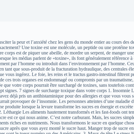
 susciter la peur et l’anxiété chez les gens du monde entier au cours de
exactement? Une toxine est une molécule, un peptide ou une protéine tox
otre corps est de piquer une abeille, de mordre un serpent, de manger 
que les médias parlent de «toxine», ils font généralement référence à 
iellement par l’homme ou introduit dans l’environnement par l’homme. Ceu
tant que sous-produit de la fracturation hydraulique, des centrales élec
vous ingérez. Le foie, les reins et le tractus gastro-intestinal filtrent 
n de ces trois organes est endommagé ou compromis par un traumatisme, 
 que votre corps pourrait être surchargé de toxines, sans toutefois cont
sept signes. 7 signes de surcharge toxique dans votre corps 1. Insomni
s avez déjà pris un antihistaminique pour des allergies et que vous vous
ourrait provoquer de l’insomnie. Les personnes atteintes d’une maladie d
e produite lorsque la levure transforme les sucres en énergie et excrète
2. Léthargie Les aliments hautement transformés et les fast-foods ont ten
cre est ce qui nous anime. C’est notre carburant. Mais, les sucres simpl
ments riches en nutriments. Nous transformons le sucre en quelque chos
de sucre après que vous ayez monté le sucre haut. Manger trop de sucre en
es sont le tueur numéro un des Américains. 3. Maux de tête Le stress li