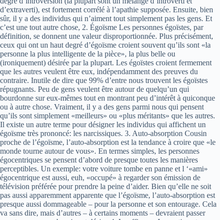
degré d’introversion (la plupart sont un mélange d’introverti et
d’extraverti), est fortement corrélé à l’apathie supposée. Ensuite, bien
sûr, il y a des individus qui n’aiment tout simplement pas les gens. Et
c’est une tout autre chose, 2. Égoïsme Les personnes égoïstes, par
définition, se donnent une valeur disproportionnée. Plus précisément,
ceux qui ont un haut degré d’égoïsme croient souvent qu’ils sont «la
personne la plus intelligente de la pièce», la plus belle ou
(ironiquement) désirée par la plupart. Les égoïstes croient fermement
que les autres veulent être eux, indépendamment des preuves du
contraire. Inutile de dire que 99% d’entre nous trouvent les égoïstes
répugnants. Peu de gens veulent être autour de quelqu’un qui
bourdonne sur eux-mêmes tout en montrant peu d’intérêt à quiconque
ou à autre chose. Vraiment, il y a des gens parmi nous qui pensent
qu’ils sont simplement «meilleurs» ou «plus méritants» que les autres.
Il existe un autre terme pour désigner les individus qui affichent un
égoïsme très prononcé: les narcissiques. 3. Auto-absorption Cousin
proche de l’égoïsme, l’auto-absorption est la tendance à croire que «le
monde tourne autour de vous». En termes simples, les personnes
égocentriques se pensent d’abord de presque toutes les manières
perceptibles. Un exemple: votre voiture tombe en panne et l ‘«ami»
égocentrique est aussi, euh, «occupé» à regarder son émission de
télévision préférée pour prendre la peine d’aider. Bien qu’elle ne soit
pas aussi apparemment apparente que l’égoïsme, l’auto-absorption est
presque aussi dommageable – pour la personne et son entourage. Cela
va sans dire, mais d’autres – à certains moments – devraient passer