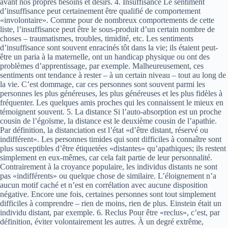
avant nos propres besoins et désirs. 4. Insuffisance Le sentiment
d’insuffisance peut certainement être qualifié de comportement
«involontaire». Comme pour de nombreux comportements de cette
liste, l’insuffisance peut être le sous-produit d’un certain nombre de
choses – traumatismes, troubles, timidité, etc. Les sentiments
d’insuffisance sont souvent enracinés tôt dans la vie; ils étaient peut-
être un paria à la maternelle, ont un handicap physique ou ont des
problèmes d’apprentissage, par exemple. Malheureusement, ces
sentiments ont tendance à rester – à un certain niveau – tout au long de
la vie. C’est dommage, car ces personnes sont souvent parmi les
personnes les plus généreuses, les plus généreuses et les plus fidèles à
fréquenter. Les quelques amis proches qui les connaissent le mieux en
témoignent souvent. 5. La distance Si l’auto-absorption est un proche
cousin de l’égoïsme, la distance est le deuxième cousin de l’apathie.
Par définition, la distanciation est l’état «d’être distant, réservé ou
indifférent». Les personnes timides qui sont difficiles à connaître sont
plus susceptibles d’être étiquetées «distantes» qu’apathiques; ils restent
simplement en eux-mêmes, car cela fait partie de leur personnalité.
Contrairement à la croyance populaire, les individus distants ne sont
pas «indifférents» ou quelque chose de similaire. L’éloignement n’a
aucun motif caché et n’est en corrélation avec aucune disposition
négative. Encore une fois, certaines personnes sont tout simplement
difficiles à comprendre – rien de moins, rien de plus. Einstein était un
individu distant, par exemple. 6. Reclus Pour être «reclus», c’est, par
définition, éviter volontairement les autres. À un degré extrême,