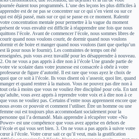
journée étaient tous programmés. L’une des leçons les plus difficiles à
apprendre est de ne pas se concentrer sur ce qui s’en vient ou sur ce
qui est déjà passé, mais sur ce qui se passe en ce moment. Ralentir
votre concentration mentale pour permettre à la vague du moment
présent de vous envahir est difficile à réapprendre une fois que nous
quittons l’école. Avant de commencer l’école, nous sommes libres de
courir quand nous voulons courir, de dormir quand nous voulons
dormir et de boire et manger quand nous voulons (tant que quelqu’un
est là pour nous le fournir). Les contraintes de temps ont été
enseignées, puis vous avez travaillé pour les désapprendre à nouveau.
2. On ne vous a pas appris à dire non à l’école Une grande partie de
votre vie scolaire dans votre jeunesse est consacrée à obéir à votre
professeur de figure d’autorité. Il est rare que vous ayez le choix de
quoi que ce soit à l’école. Ils vous disent où s’asseoir, quoi lire, quand
manger et quand rentrer à la maison. Vous ne pouvez pas dire non à
tout cela à moins que vous ne vouliez être discipliné pour cela. En tant
qu’adulte, vous avez appris à reprendre votre voix et à dire non à ce
que vous ne vouliez pas. Certains d’entre nous apprennent encore que
nous avons ce pouvoir et comment l’utiliser. Être un homme ou une
femme oui est toujours plus accommodant socialement pour la
personne qui l’a demandé. Mais apprendre à récupérer votre «No
Power» est une compétence que vous avez apprise en dehors de
l’école et qui vous sert bien. 3. On ne vous a pas appris à suivre votre
cœur à l’école. Votre cœur sait ce qu’il veut, mais la gratification