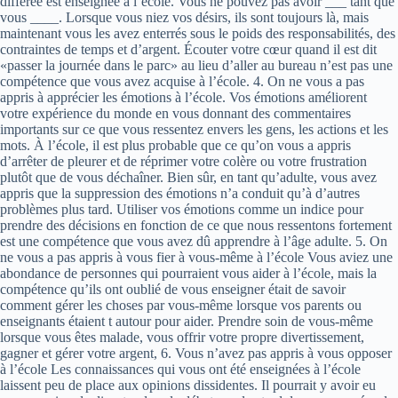
différée est enseignée à l’école. Vous ne pouvez pas avoir ___ tant que
vous ____. Lorsque vous niez vos désirs, ils sont toujours là, mais
maintenant vous les avez enterrés sous le poids des responsabilités, des
contraintes de temps et d’argent. Écouter votre cœur quand il est dit
«passer la journée dans le parc» au lieu d’aller au bureau n’est pas une
compétence que vous avez acquise à l’école. 4. On ne vous a pas
appris à apprécier les émotions à l’école. Vos émotions améliorent
votre expérience du monde en vous donnant des commentaires
importants sur ce que vous ressentez envers les gens, les actions et les
mots. À l’école, il est plus probable que ce qu’on vous a appris
d’arrêter de pleurer et de réprimer votre colère ou votre frustration
plutôt que de vous déchaîner. Bien sûr, en tant qu’adulte, vous avez
appris que la suppression des émotions n’a conduit qu’à d’autres
problèmes plus tard. Utiliser vos émotions comme un indice pour
prendre des décisions en fonction de ce que nous ressentons fortement
est une compétence que vous avez dû apprendre à l’âge adulte. 5. On
ne vous a pas appris à vous fier à vous-même à l’école Vous aviez une
abondance de personnes qui pourraient vous aider à l’école, mais la
compétence qu’ils ont oublié de vous enseigner était de savoir
comment gérer les choses par vous-même lorsque vos parents ou
enseignants étaient t autour pour aider. Prendre soin de vous-même
lorsque vous êtes malade, vous offrir votre propre divertissement,
gagner et gérer votre argent, 6. Vous n’avez pas appris à vous opposer
à l’école Les connaissances qui vous ont été enseignées à l’école
laissent peu de place aux opinions dissidentes. Il pourrait y avoir eu