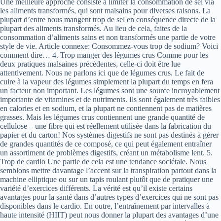
Une meilleure approche consiste à limiter la consommation de sel via
les aliments transformés, qui sont malsains pour diverses raisons. La
plupart d’entre nous mangent trop de sel en conséquence directe de la
plupart des aliments transformés. Au lieu de cela, faites de la
consommation d’aliments sains et non transformés une partie de votre
style de vie. Article connexe: Consommez-vous trop de sodium? Voici
comment dire… 4. Trop manger des légumes crus Comme pour les
deux pratiques malsaines précédentes, celle-ci doit être lue
attentivement. Nous ne parlons ici que de légumes crus. Le fait de
cuire à la vapeur des légumes simplement la plupart du temps en fera
un facteur non important. Les légumes sont une source incroyablement
importante de vitamines et de nutriments. Ils sont également très faibles
en calories et en sodium, et la plupart ne contiennent pas de matières
grasses. Mais les légumes crus contiennent une grande quantité de
cellulose – une fibre qui est réellement utilisée dans la fabrication du
papier et du carton! Nos systèmes digestifs ne sont pas destinés à gérer
de grandes quantités de ce composé, ce qui peut également entraîner
un assortiment de problèmes digestifs, créant un métabolisme lent. 5.
Trop de cardio Une partie de cela est une tendance sociétale. Nous
semblons mettre davantage l’accent sur la transpiration partout dans la
machine elliptique ou sur un tapis roulant plutôt que de pratiquer une
variété d’exercices différents. La vérité est qu’il existe certains
avantages pour la santé dans d’autres types d’exercices qui ne sont pas
disponibles dans le cardio. En outre, l’entraînement par intervalles à
haute intensité (HIIT) peut nous donner la plupart des avantages d’une