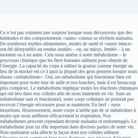
Ce n’est pas vraiment une surprise lorsque nous découvrons que des
habitudes et des comportements «sains» connus se révèlent malsains.
De nombreux mythes alimentaires, modes de santé et «usure mince»
ont été démystifiés ou rendus inutiles – ou, au mieux, limités – à un
moment ou à un autre. Cela nous amène à notre métabolisme – le
processus chimique que les êtres humains utilisent pour obtenir de
l’énergie. La capacité du corps à utiliser la graisse comme énergie au
lieu de la stocker est ce à quoi la plupart des gens pensent lorsque nous
disons «métabolisme». Oui, un métabolisme qui fonctionne bien est
important pour notre tour de taille et nos hanches, mais il est beaucoup
plus complexe. Le métabolisme implique toutes les réactions chimiques
qui ont lieu dans nos cellules afin de nous maintenir en vie. Sans un
métabolisme sain et fonctionnel, notre corps cellulaire ne pourrait pas
recevoir l’énergie nécessaire pour se maintenir. En bref – nous
mourrions. Heureusement, notre corps n’arrête pas de se métaboliser à
moins que nous arrêtions efficacement la respiration. Nos
métabolismes peuvent cependant devenir malsains et endommagés. Le
métabolisme joue un rôle important dans diverses parties de notre vie.
Non seulement cela affecte la façon dont nos cellules utilisent
l’énergie; mais comment bien nous dormons, nos niveaux d’énergie,