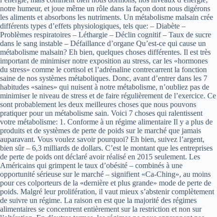
notre humeur, et joue même un rôle dans la façon dont nous digérons
les aliments et absorbons les nutriments. Un métabolisme malsain crée
différents types d’effets physiologiques, tels que: – Diabète –
Problèmes respiratoires – Léthargie – Déclin cognitif – Taux de sucre
dans le sang instable – Défaillance d’organe Qu’est-ce qui cause un
métabolisme malsain? Eh bien, quelques choses différentes. Il est très
important de minimiser notre exposition au stress, car les «hormones
du stress» comme le cortisol et l’adrénaline contrecarrent la fonction
saine de nos systèmes métaboliques. Donc, avant d’entrer dans les 7
habitudes «saines» qui nuisent à notre métabolisme, n’oubliez pas de
minimiser le niveau de stress et de faire régulièrement de l’exercice. Ce
sont probablement les deux meilleures choses que nous pouvons
pratiquer pour un métabolisme sain. Voici 7 choses qui ralentissent
votre métabolisme: 1. Conforme à un régime alimentaire Il y a plus de
produits et de systèmes de perte de poids sur le marché que jamais
auparavant. Vous voulez savoir pourquoi? Eh bien, suivez l’argent,
bien sûr – 6,3 milliards de dollars. C’est le montant que les entreprises
de perte de poids ont déclaré avoir réalisé en 2015 seulement. Les
Américains qui grimpent le taux d’obésité – combinés à une
opportunité sérieuse sur le marché – signifient «Ca-Ching», au moins
pour ces colporteurs de la «dernière et plus grande» mode de perte de
poids. Malgré leur prolifération, il vaut mieux s’abstenir complètement
de suivre un régime. La raison en est que la majorité des régimes
alimentaires se concentrent entièrement sur la restriction et non sur