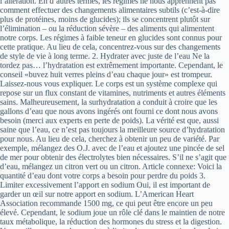
l’altération. En d’autres termes, les régimes ne nous apprennent pas
comment effectuer des changements alimentaires subtils (c’est-à-dire
plus de protéines, moins de glucides); ils se concentrent plutôt sur
l’élimination – ou la réduction sévère – des aliments qui alimentent
notre corps. Les régimes à faible teneur en glucides sont connus pour
cette pratique. Au lieu de cela, concentrez-vous sur des changements
de style de vie à long terme. 2. Hydrater avec juste de l’eau Ne la
tordez pas… l’hydratation est extrêmement importante. Cependant, le
conseil «buvez huit verres pleins d’eau chaque jour» est trompeur.
Laissez-nous vous expliquer. Le corps est un système complexe qui
repose sur un flux constant de vitamines, nutriments et autres éléments
sains. Malheureusement, la surhydratation a conduit à croire que les
gallons d’eau que nous avons ingérés ont fourni ce dont nous avons
besoin (merci aux experts en perte de poids). La vérité est que, aussi
saine que l’eau, ce n’est pas toujours la meilleure source d’hydratation
pour nous. Au lieu de cela, cherchez à obtenir un peu de variété. Par
exemple, mélangez des O.J. avec de l’eau et ajoutez une pincée de sel
de mer pour obtenir des électrolytes bien nécessaires. S’il ne s’agit que
d’eau, mélangez un citron vert ou un citron. Article connexe: Voici la
quantité d’eau dont votre corps a besoin pour perdre du poids 3.
Limiter excessivement l’apport en sodium Oui, il est important de
garder un œil sur notre apport en sodium. L’American Heart
Association recommande 1500 mg, ce qui peut être encore un peu
élevé. Cependant, le sodium joue un rôle clé dans le maintien de notre
taux métabolique, la réduction des hormones du stress et la digestion.