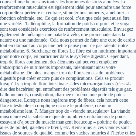
course d’une heure sans toutes les hormones de stress ajoutées. Le
renforcement musculaire est également idéal pour atteindre une force
corporelle supérieure et centrale, stimuler nos humeurs, améliorer la
fonction cérébrale, etc. Ce qui est cool, c’est que cela peut aussi être
une variété: l’haltérophilie, la formation de poids corporel et le yoga
sont tous considérés exercices de renforcement musculaire. Envisagez
également de mélanger une balade à vélo, une promenade dans la
nature ou une randonnée. Cela nous permet de faire une cure de cardio
tout en donnant au corps une petite pause pour ne pas ralentir notre
métabolisme. 6. Surcharge en fibres La fibre est un nutriment important
pour notre corps, en particulier dans le système digestif. Cependant,
trop de fibres contiennent des éléments qui peuvent empêcher
l’absorption de nutriments importants, ralentissant ainsi votre
métabolisme. De plus, manger trop de fibres en cas de problèmes
digestifs peut créer encore plus de complications. Cela se produit
lorsqu’il y a trop de flore intestinale – des micro-organismes (c’est-à-
dire des bactéries) qui entraînent des problèmes digestifs tels que gaz,
ballonnements, constipation, diarrhée et même une perte de poids
dangereuse. Lorsque nous ingérons trop de fibres, cela nourrit cette
flore intestinale et complique encore le problème, créant un
métabolisme lent. 7. Manger trop de «viande musculaire» La viande
musculaire est la substance que de nombreux entraîneurs de poids
essayant d’ajouter du muscle mangent beaucoup – poitrine de poulet,
ailes de poulet, galettes de bœuf, etc. Remarque: si ces viandes sont
issues de sources de qualité, comme les vaches nourries à l’herbe et les