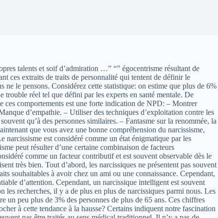
res talents et soif d’admiration …” “” égocentrisme résultant de
t ces extraits de traits de personnalité qui tentent de définir le
us ne le pensons. Considérez cette statistique: on estime que plus de 6%
le trouble réel tel que défini par les experts en santé mentale. De
de ces comportements est une forte indication de NPD: – Montrer
Manque d’empathie. – Utiliser des techniques d’exploitation contre les
ant souvent qu’à des personnes similaires. – Fantasme sur la renommée, la
s. Maintenant que vous avez une bonne compréhension du narcissisme,
Le narcissisme est considéré comme un état énigmatique par les
sisme peut résulter d’une certaine combinaison de facteurs
onsidéré comme un facteur contributif et est souvent observable dès le
sent très bien. Tout d’abord, les narcissiques ne présentent pas souvent
 traits souhaitables à avoir chez un ami ou une connaissance. Cependant,
iable d’attention. Cependant, un narcissique intelligent est souvent
 les recherches, il y a de plus en plus de narcissiques parmi nous. Les
ntre un peu plus de 3% des personnes de plus de 65 ans. Ces chiffres
cher à cette tendance à la hausse? Certains indiquent notre fascination
uvent pas être traités au sens médical traditionnel. Il n’y a pas de