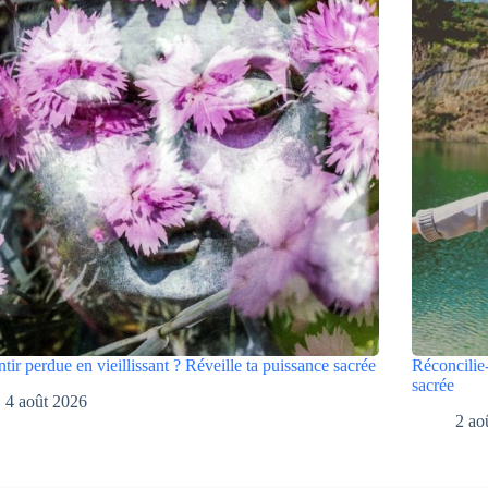
ntir perdue en vieillissant ? Réveille ta puissance sacrée
Réconcilie-
sacrée
4 août 2026
2 ao