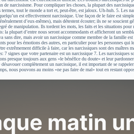
n de narcissisme. Pour compliquer les choses, la plupart des narcissiqu
es termes, tout le monde a tort et, peut-être, est jaloux. Uh-huh. 5. Les 
i quelqu’un est effectivement narcissique. Une façon de le faire est sim
(généralement d’eux-mêmes), mais détestent écouter; ils ne se soucient
egré de manipulation. Ils tordent les mots, les faits et les situations po
is: la plupart d’entre nous seront accommodants et afficheront un sembla
Il va sans dire, mais avoir un narcissique comme membre de la famille es
s pour les émotions des autres, en particulier pour les personnes qui leu
tre extrêmement difficile à faire, car les narcissiques sont des maîtres 
es: 7 signes que votre partenaire est un narcissique 7. Les narcissiques s
erons presque toujours aux gens «le bénéfice du doute» et leur pardonner
 de désavouer complètement un narcissique, il est important de se rappele
s, nous pouvons au moins «ne pas faire de mal» tout en restant opposés 