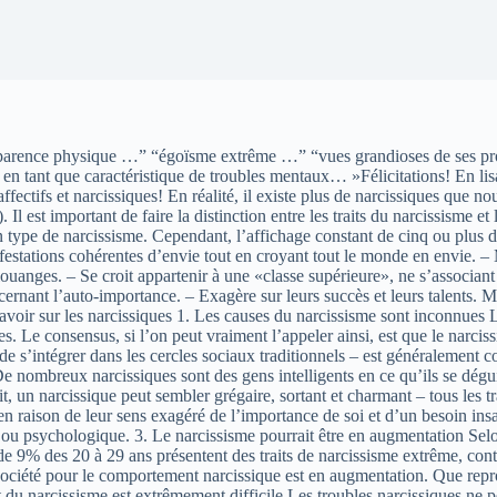
apparence physique …” “égoïsme extrême …” “vues grandioses de ses prop
 en tant que caractéristique de troubles mentaux… »Félicitations! En lisan
ctifs et narcissiques! En réalité, il existe plus de narcissiques que no
l est important de faire la distinction entre les traits du narcissisme et 
 type de narcissisme. Cependant, l’affichage constant de cinq ou plus 
estations cohérentes d’envie tout en croyant tout le monde en envie. – 
e louanges. – Se croit appartenir à une «classe supérieure», ne s’associ
oncernant l’auto-importance. – Exagère sur leurs succès et leurs talent
avoir sur les narcissiques 1. Les causes du narcissisme sont inconnues 
s. Le consensus, si l’on peut vraiment l’appeler ainsi, est que le narcis
 s’intégrer dans les cercles sociaux traditionnels – est généralement c
e nombreux narcissiques sont des gens intelligents en ce qu’ils se dégui
it, un narcissique peut sembler grégaire, sortant et charmant – tous les
 raison de leur sens exagéré de l’importance de soi et d’un besoin insat
ou psychologique. 3. Le narcissisme pourrait être en augmentation Selon
s de 9% des 20 à 29 ans présentent des traits de narcissisme extrême, co
société pour le comportement narcissique est en augmentation. Que repro
 du narcissisme est extrêmement difficile Les troubles narcissiques ne pe