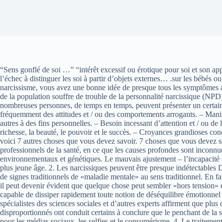
“Sens gonflé de soi …” “intérêt excessif ou érotique pour soi et son 
l’échec à distinguer les soi à partir d’objets externes… .sur les bébés ou
narcissisme, vous avez une bonne idée de presque tous les symptômes affe
de la population souffre de trouble de la personnalité narcissique (NPD). I
nombreuses personnes, de temps en temps, peuvent présenter un certain
fréquemment des attitudes et / ou des comportements arrogants. – Manif
autres à des fins personnelles. – Besoin incessant d’attention et / ou d
richesse, la beauté, le pouvoir et le succès. – Croyances grandioses c
voici 7 autres choses que vous devez savoir. 7 choses que vous devez s
professionnels de la santé, en ce que les causes profondes sont inconnue
environnementaux et génétiques. Le mauvais ajustement – l’incapacité de
plus jeune âge. 2. Les narcissiques peuvent être presque indétectables D
de signes traditionnels de «maladie mentale» au sens traditionnel. En fa
il peut devenir évident que quelque chose peut sembler «hors tension» en
capable de dissiper rapidement toute notion de déséquilibre émotionnel 
spécialistes des sciences sociales et d’autres experts affirment que plu
disproportionnés ont conduit certains à conclure que le penchant de la 
pour les médias sociaux, les selfies et le consumérisme. 4. Le traitement