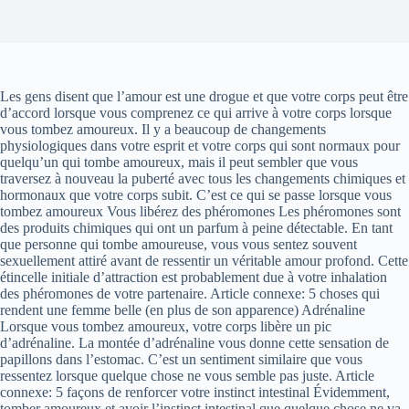
Les gens disent que l’amour est une drogue et que votre corps peut être
d’accord lorsque vous comprenez ce qui arrive à votre corps lorsque
vous tombez amoureux. Il y a beaucoup de changements
physiologiques dans votre esprit et votre corps qui sont normaux pour
quelqu’un qui tombe amoureux, mais il peut sembler que vous
traversez à nouveau la puberté avec tous les changements chimiques et
hormonaux que votre corps subit. C’est ce qui se passe lorsque vous
tombez amoureux Vous libérez des phéromones Les phéromones sont
des produits chimiques qui ont un parfum à peine détectable. En tant
que personne qui tombe amoureuse, vous vous sentez souvent
sexuellement attiré avant de ressentir un véritable amour profond. Cette
étincelle initiale d’attraction est probablement due à votre inhalation
des phéromones de votre partenaire. Article connexe: 5 choses qui
rendent une femme belle (en plus de son apparence) Adrénaline
Lorsque vous tombez amoureux, votre corps libère un pic
d’adrénaline. La montée d’adrénaline vous donne cette sensation de
papillons dans l’estomac. C’est un sentiment similaire que vous
ressentez lorsque quelque chose ne vous semble pas juste. Article
connexe: 5 façons de renforcer votre instinct intestinal Évidemment,
tomber amoureux et avoir l’instinct intestinal que quelque chose ne va