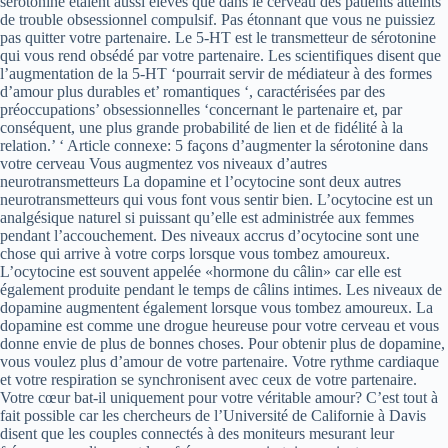
sérotonine étaient aussi élevés que dans le cerveau des patients atteints
de trouble obsessionnel compulsif. Pas étonnant que vous ne puissiez
pas quitter votre partenaire. Le 5-HT est le transmetteur de sérotonine
qui vous rend obsédé par votre partenaire. Les scientifiques disent que
l’augmentation de la 5-HT ‘pourrait servir de médiateur à des formes
d’amour plus durables et’ romantiques ‘, caractérisées par des
préoccupations’ obsessionnelles ‘concernant le partenaire et, par
conséquent, une plus grande probabilité de lien et de fidélité à la
relation.’ ‘ Article connexe: 5 façons d’augmenter la sérotonine dans
votre cerveau Vous augmentez vos niveaux d’autres
neurotransmetteurs La dopamine et l’ocytocine sont deux autres
neurotransmetteurs qui vous font vous sentir bien. L’ocytocine est un
analgésique naturel si puissant qu’elle est administrée aux femmes
pendant l’accouchement. Des niveaux accrus d’ocytocine sont une
chose qui arrive à votre corps lorsque vous tombez amoureux.
L’ocytocine est souvent appelée «hormone du câlin» car elle est
également produite pendant le temps de câlins intimes. Les niveaux de
dopamine augmentent également lorsque vous tombez amoureux. La
dopamine est comme une drogue heureuse pour votre cerveau et vous
donne envie de plus de bonnes choses. Pour obtenir plus de dopamine,
vous voulez plus d’amour de votre partenaire. Votre rythme cardiaque
et votre respiration se synchronisent avec ceux de votre partenaire.
Votre cœur bat-il uniquement pour votre véritable amour? C’est tout à
fait possible car les chercheurs de l’Université de Californie à Davis
disent que les couples connectés à des moniteurs mesurant leur