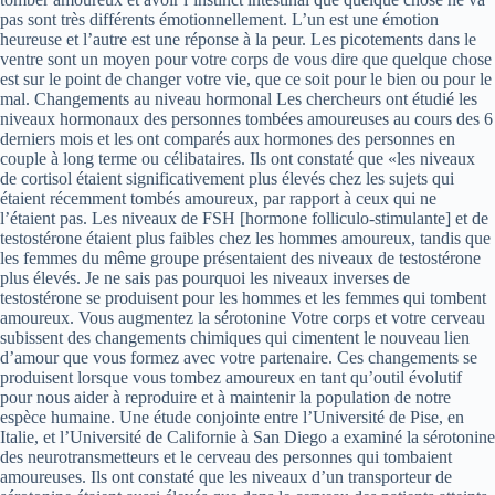
pas sont très différents émotionnellement. L’un est une émotion
heureuse et l’autre est une réponse à la peur. Les picotements dans le
ventre sont un moyen pour votre corps de vous dire que quelque chose
est sur le point de changer votre vie, que ce soit pour le bien ou pour le
mal. Changements au niveau hormonal Les chercheurs ont étudié les
niveaux hormonaux des personnes tombées amoureuses au cours des 6
derniers mois et les ont comparés aux hormones des personnes en
couple à long terme ou célibataires. Ils ont constaté que «les niveaux
de cortisol étaient significativement plus élevés chez les sujets qui
étaient récemment tombés amoureux, par rapport à ceux qui ne
l’étaient pas. Les niveaux de FSH [hormone folliculo-stimulante] et de
testostérone étaient plus faibles chez les hommes amoureux, tandis que
les femmes du même groupe présentaient des niveaux de testostérone
plus élevés. Je ne sais pas pourquoi les niveaux inverses de
testostérone se produisent pour les hommes et les femmes qui tombent
amoureux. Vous augmentez la sérotonine Votre corps et votre cerveau
subissent des changements chimiques qui cimentent le nouveau lien
d’amour que vous formez avec votre partenaire. Ces changements se
produisent lorsque vous tombez amoureux en tant qu’outil évolutif
pour nous aider à reproduire et à maintenir la population de notre
espèce humaine. Une étude conjointe entre l’Université de Pise, en
Italie, et l’Université de Californie à San Diego a examiné la sérotonine
des neurotransmetteurs et le cerveau des personnes qui tombaient
amoureuses. Ils ont constaté que les niveaux d’un transporteur de