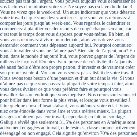
souciez pas tant de l’argent. Vous pouvez toujours vous débarrasser de
vos factures et minimiser votre vie. Ne soyez pas esclave du dollar. 3.
Vous ne vivez que le week-end. Un autre indicateur que vous détestez
votre travail et que vous devez arrêter est que vous vous retrouvez à
compter les jours jusqu’au week-end. Vous regardez le calendrier et
commencez à planifier vos deux jours de congé chaque semaine, car
c’est tout le temps dont vous disposez pour vous-même. Eh bien, si
vous vous retrouvez à vivre pour demain, alors vous devez vous
demander comment vous dépensez aujourd’hui. Pourquoi continuez-
vous à travailler si vous ne l’aimez pas? Bien sûr, de l’argent, non? Eh
bien, dans le monde d’aujourd’hui, vous pouvez gagner de l’argent de
milliers de façons différentes. Faire preuve de créativité; il n’a jamais
été aussi facile d’être son propre patron, d’investir et de vraiment créer
son propre avenir. 4. Vous ne vous sentez pas satisfait de votre travail.
Nous avons tous besoin d’une passion et d’un but dans la vie. Si vous
n’aimez pas ce que vous passez la plupart de votre temps à faire, alors
vous devez évaluer ce que vous préférez faire et pourquoi vous
travaillez dans un endroit que vous méprisez. Nos cœurs sont venus ici
pour briller dans leur forme la plus vraie, et lorsque vous travaillez à
faire quelque chose d’insatisfaisant, vous atténuez votre éclat. Vous
tuez cette étincelle dans votre âme et vous méritez mieux. La plupart
des gens n’aiment pas leur travail, cependant; en fait, un sondage
Gallup a révélé que seulement 31,5% des personnes en Amérique sont
activement engagées au travail, et le reste est classé comme activement
désengagé ou non engagé. Cela signifie qu’environ 70% des personnes