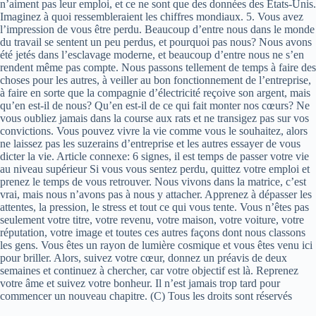
n’aiment pas leur emploi, et ce ne sont que des données des États-Unis.
Imaginez à quoi ressembleraient les chiffres mondiaux. 5. Vous avez
l’impression de vous être perdu. Beaucoup d’entre nous dans le monde
du travail se sentent un peu perdus, et pourquoi pas nous? Nous avons
été jetés dans l’esclavage moderne, et beaucoup d’entre nous ne s’en
rendent même pas compte. Nous passons tellement de temps à faire des
choses pour les autres, à veiller au bon fonctionnement de l’entreprise,
à faire en sorte que la compagnie d’électricité reçoive son argent, mais
qu’en est-il de nous? Qu’en est-il de ce qui fait monter nos cœurs? Ne
vous oubliez jamais dans la course aux rats et ne transigez pas sur vos
convictions. Vous pouvez vivre la vie comme vous le souhaitez, alors
ne laissez pas les suzerains d’entreprise et les autres essayer de vous
dicter la vie. Article connexe: 6 signes, il est temps de passer votre vie
au niveau supérieur Si vous vous sentez perdu, quittez votre emploi et
prenez le temps de vous retrouver. Nous vivons dans la matrice, c’est
vrai, mais nous n’avons pas à nous y attacher. Apprenez à dépasser les
attentes, la pression, le stress et tout ce qui vous tente. Vous n’êtes pas
seulement votre titre, votre revenu, votre maison, votre voiture, votre
réputation, votre image et toutes ces autres façons dont nous classons
les gens. Vous êtes un rayon de lumière cosmique et vous êtes venu ici
pour briller. Alors, suivez votre cœur, donnez un préavis de deux
semaines et continuez à chercher, car votre objectif est là. Reprenez
votre âme et suivez votre bonheur. Il n’est jamais trop tard pour
commencer un nouveau chapitre. (C) Tous les droits sont réservés