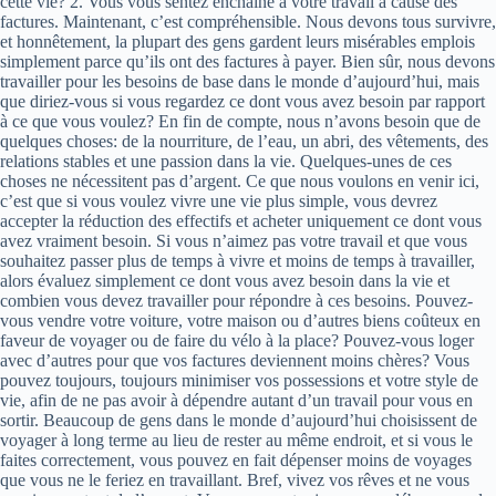
cette vie? 2. Vous vous sentez enchaîné à votre travail à cause des
factures. Maintenant, c’est compréhensible. Nous devons tous survivre,
et honnêtement, la plupart des gens gardent leurs misérables emplois
simplement parce qu’ils ont des factures à payer. Bien sûr, nous devons
travailler pour les besoins de base dans le monde d’aujourd’hui, mais
que diriez-vous si vous regardez ce dont vous avez besoin par rapport
à ce que vous voulez? En fin de compte, nous n’avons besoin que de
quelques choses: de la nourriture, de l’eau, un abri, des vêtements, des
relations stables et une passion dans la vie. Quelques-unes de ces
choses ne nécessitent pas d’argent. Ce que nous voulons en venir ici,
c’est que si vous voulez vivre une vie plus simple, vous devrez
accepter la réduction des effectifs et acheter uniquement ce dont vous
avez vraiment besoin. Si vous n’aimez pas votre travail et que vous
souhaitez passer plus de temps à vivre et moins de temps à travailler,
alors évaluez simplement ce dont vous avez besoin dans la vie et
combien vous devez travailler pour répondre à ces besoins. Pouvez-
vous vendre votre voiture, votre maison ou d’autres biens coûteux en
faveur de voyager ou de faire du vélo à la place? Pouvez-vous loger
avec d’autres pour que vos factures deviennent moins chères? Vous
pouvez toujours, toujours minimiser vos possessions et votre style de
vie, afin de ne pas avoir à dépendre autant d’un travail pour vous en
sortir. Beaucoup de gens dans le monde d’aujourd’hui choisissent de
voyager à long terme au lieu de rester au même endroit, et si vous le
faites correctement, vous pouvez en fait dépenser moins de voyages
que vous ne le feriez en travaillant. Bref, vivez vos rêves et ne vous