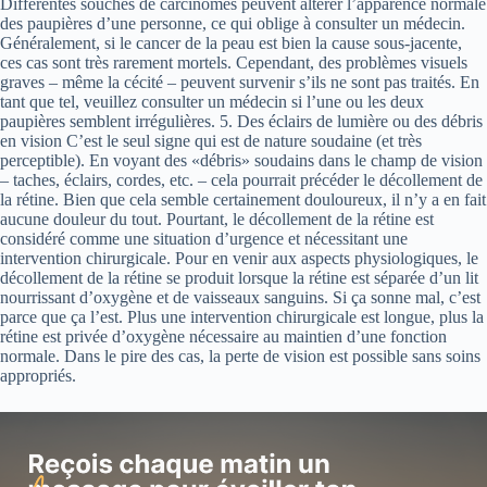
Différentes souches de carcinomes peuvent altérer l’apparence normale
des paupières d’une personne, ce qui oblige à consulter un médecin.
Généralement, si le cancer de la peau est bien la cause sous-jacente,
ces cas sont très rarement mortels. Cependant, des problèmes visuels
graves – même la cécité – peuvent survenir s’ils ne sont pas traités. En
tant que tel, veuillez consulter un médecin si l’une ou les deux
paupières semblent irrégulières. 5. Des éclairs de lumière ou des débris
en vision C’est le seul signe qui est de nature soudaine (et très
perceptible). En voyant des «débris» soudains dans le champ de vision
– taches, éclairs, cordes, etc. – cela pourrait précéder le décollement de
la rétine. Bien que cela semble certainement douloureux, il n’y a en fait
aucune douleur du tout. Pourtant, le décollement de la rétine est
considéré comme une situation d’urgence et nécessitant une
intervention chirurgicale. Pour en venir aux aspects physiologiques, le
décollement de la rétine se produit lorsque la rétine est séparée d’un lit
nourrissant d’oxygène et de vaisseaux sanguins. Si ça sonne mal, c’est
parce que ça l’est. Plus une intervention chirurgicale est longue, plus la
rétine est privée d’oxygène nécessaire au maintien d’une fonction
normale. Dans le pire des cas, la perte de vision est possible sans soins
appropriés.