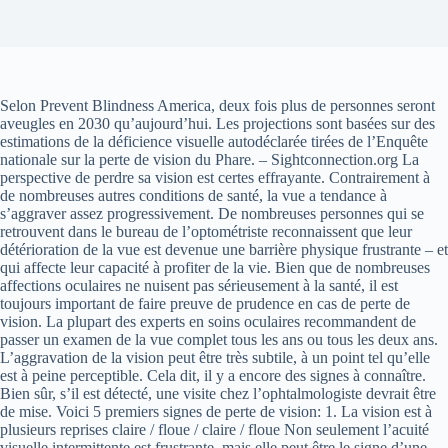
Selon Prevent Blindness America, deux fois plus de personnes seront
aveugles en 2030 qu’aujourd’hui. Les projections sont basées sur des
estimations de la déficience visuelle autodéclarée tirées de l’Enquête
nationale sur la perte de vision du Phare. – Sightconnection.org La
perspective de perdre sa vision est certes effrayante. Contrairement à
de nombreuses autres conditions de santé, la vue a tendance à
s’aggraver assez progressivement. De nombreuses personnes qui se
retrouvent dans le bureau de l’optométriste reconnaissent que leur
détérioration de la vue est devenue une barrière physique frustrante – et
qui affecte leur capacité à profiter de la vie. Bien que de nombreuses
affections oculaires ne nuisent pas sérieusement à la santé, il est
toujours important de faire preuve de prudence en cas de perte de
vision. La plupart des experts en soins oculaires recommandent de
passer un examen de la vue complet tous les ans ou tous les deux ans.
L’aggravation de la vision peut être très subtile, à un point tel qu’elle
est à peine perceptible. Cela dit, il y a encore des signes à connaître.
Bien sûr, s’il est détecté, une visite chez l’ophtalmologiste devrait être
de mise. Voici 5 premiers signes de perte de vision: 1. La vision est à
plusieurs reprises claire / floue / claire / floue Non seulement l’acuité
visuelle intermittente est frustrante, mais elle peut être le signe d’une