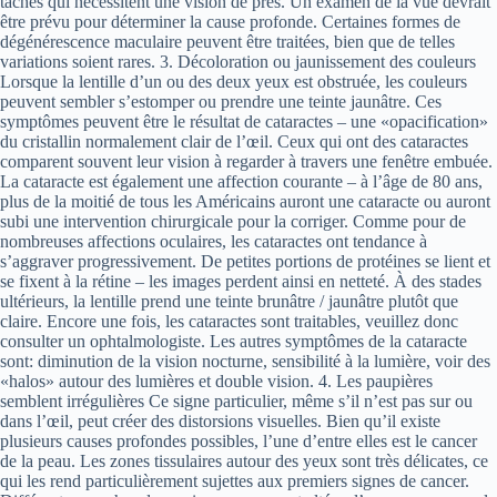
tâches qui nécessitent une vision de près. Un examen de la vue devrait
être prévu pour déterminer la cause profonde. Certaines formes de
dégénérescence maculaire peuvent être traitées, bien que de telles
variations soient rares. 3. Décoloration ou jaunissement des couleurs
Lorsque la lentille d’un ou des deux yeux est obstruée, les couleurs
peuvent sembler s’estomper ou prendre une teinte jaunâtre. Ces
symptômes peuvent être le résultat de cataractes – une «opacification»
du cristallin normalement clair de l’œil. Ceux qui ont des cataractes
comparent souvent leur vision à regarder à travers une fenêtre embuée.
La cataracte est également une affection courante – à l’âge de 80 ans,
plus de la moitié de tous les Américains auront une cataracte ou auront
subi une intervention chirurgicale pour la corriger. Comme pour de
nombreuses affections oculaires, les cataractes ont tendance à
s’aggraver progressivement. De petites portions de protéines se lient et
se fixent à la rétine – les images perdent ainsi en netteté. À des stades
ultérieurs, la lentille prend une teinte brunâtre / jaunâtre plutôt que
claire. Encore une fois, les cataractes sont traitables, veuillez donc
consulter un ophtalmologiste. Les autres symptômes de la cataracte
sont: diminution de la vision nocturne, sensibilité à la lumière, voir des
«halos» autour des lumières et double vision. 4. Les paupières
semblent irrégulières Ce signe particulier, même s’il n’est pas sur ou
dans l’œil, peut créer des distorsions visuelles. Bien qu’il existe
plusieurs causes profondes possibles, l’une d’entre elles est le cancer
de la peau. Les zones tissulaires autour des yeux sont très délicates, ce
qui les rend particulièrement sujettes aux premiers signes de cancer.