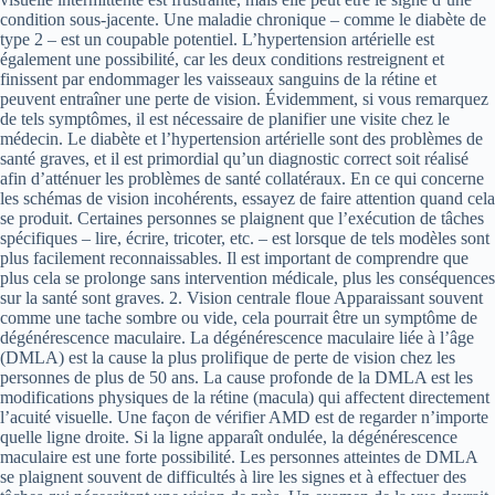
condition sous-jacente. Une maladie chronique – comme le diabète de
type 2 – est un coupable potentiel. L’hypertension artérielle est
également une possibilité, car les deux conditions restreignent et
finissent par endommager les vaisseaux sanguins de la rétine et
peuvent entraîner une perte de vision. Évidemment, si vous remarquez
de tels symptômes, il est nécessaire de planifier une visite chez le
médecin. Le diabète et l’hypertension artérielle sont des problèmes de
santé graves, et il est primordial qu’un diagnostic correct soit réalisé
afin d’atténuer les problèmes de santé collatéraux. En ce qui concerne
les schémas de vision incohérents, essayez de faire attention quand cela
se produit. Certaines personnes se plaignent que l’exécution de tâches
spécifiques – lire, écrire, tricoter, etc. – est lorsque de tels modèles sont
plus facilement reconnaissables. Il est important de comprendre que
plus cela se prolonge sans intervention médicale, plus les conséquences
sur la santé sont graves. 2. Vision centrale floue Apparaissant souvent
comme une tache sombre ou vide, cela pourrait être un symptôme de
dégénérescence maculaire. La dégénérescence maculaire liée à l’âge
(DMLA) est la cause la plus prolifique de perte de vision chez les
personnes de plus de 50 ans. La cause profonde de la DMLA est les
modifications physiques de la rétine (macula) qui affectent directement
l’acuité visuelle. Une façon de vérifier AMD est de regarder n’importe
quelle ligne droite. Si la ligne apparaît ondulée, la dégénérescence
maculaire est une forte possibilité. Les personnes atteintes de DMLA
se plaignent souvent de difficultés à lire les signes et à effectuer des