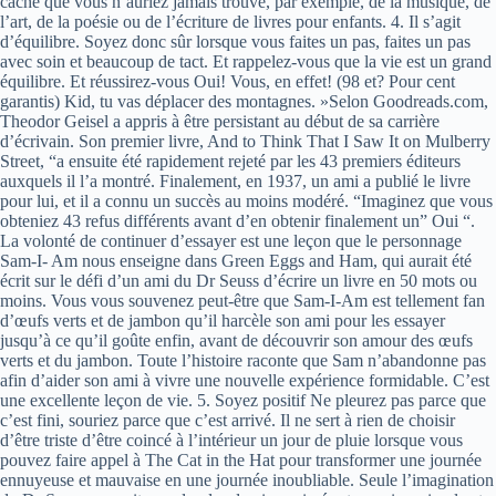
caché que vous n’auriez jamais trouvé, par exemple, de la musique, de
l’art, de la poésie ou de l’écriture de livres pour enfants. 4. Il s’agit
d’équilibre. Soyez donc sûr lorsque vous faites un pas, faites un pas
avec soin et beaucoup de tact. Et rappelez-vous que la vie est un grand
équilibre. Et réussirez-vous Oui! Vous, en effet! (98 et? Pour cent
garantis) Kid, tu vas déplacer des montagnes. »Selon Goodreads.com,
Theodor Geisel a appris à être persistant au début de sa carrière
d’écrivain. Son premier livre, And to Think That I Saw It on Mulberry
Street, “a ensuite été rapidement rejeté par les 43 premiers éditeurs
auxquels il l’a montré. Finalement, en 1937, un ami a publié le livre
pour lui, et il a connu un succès au moins modéré. “Imaginez que vous
obteniez 43 refus différents avant d’en obtenir finalement un” Oui “.
La volonté de continuer d’essayer est une leçon que le personnage
Sam-I- Am nous enseigne dans Green Eggs and Ham, qui aurait été
écrit sur le défi d’un ami du Dr Seuss d’écrire un livre en 50 mots ou
moins. Vous vous souvenez peut-être que Sam-I-Am est tellement fan
d’œufs verts et de jambon qu’il harcèle son ami pour les essayer
jusqu’à ce qu’il goûte enfin, avant de découvrir son amour des œufs
verts et du jambon. Toute l’histoire raconte que Sam n’abandonne pas
afin d’aider son ami à vivre une nouvelle expérience formidable. C’est
une excellente leçon de vie. 5. Soyez positif Ne pleurez pas parce que
c’est fini, souriez parce que c’est arrivé. Il ne sert à rien de choisir
d’être triste d’être coincé à l’intérieur un jour de pluie lorsque vous
pouvez faire appel à The Cat in the Hat pour transformer une journée
ennuyeuse et mauvaise en une journée inoubliable. Seule l’imagination