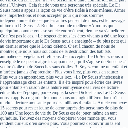
dans l’Univers. Cela fait de vous une personne très spéciale. Le Dr
Seuss nous a appris la leçon de vie d’être fidèle à nous-mêmes. Aimer
nos imperfections et nous accepter pour qui nous sommes,
indépendamment de ce que les autres pensent de nous, est le message
ultime du Dr Seuss. 2. Rendre le monde meilleur «À moins que
quelqu’un comme vous se soucie énormément, rien ne va s’améliorer.
Ce n’est pas le cas. »Le respect de tous les êtres vivants a été une leçon
de vie importante que le Dr Seuss nous a enseignée – du plus petit qui
au dernier arbre que le Lorax défend. C’est à chacun de nous de
montrer que nous nous soucions de la destruction des habitats
animaliers et végétaux et refusons d’en accepter. Le Dr Seuss nous a
enseigné le respect malgré les apparences, qu’il s’agisse de Sneeches à
ventre étoilé ou de Sneeches sans étoiles. 3. Soyez comme un enfant et
n’arrêtez jamais d’apprendre «Plus vous lirez, plus vous en saurez.
Plus vous en apprendrez, plus vous irez. »Le Dr Seuss s’intéressait à
l’apprentissage chez les enfants. Il a été inspiré pour écrire des livres
pour enfants en raison de la nature ennuyeuse des livres de lecture
éducatifs de l’époque, par exemple, la série Dick et Jane. Le Dr Seuss
nous a appris à regarder le monde sous un angle différent lorsqu’il a
rendu la lecture amusante pour des millions d’enfants. Article connexe:
15 secrets pour rester jeune de cœur auprès des personnes de plus de
100 ans Une leçon de vie du Dr Seuss est de jouer, même en tant
qu’adulte. Trouvez des moyens d’explorer votre monde qui vous
rendent curieux d’en savoir plus. Vous pourriez découvrir un talent