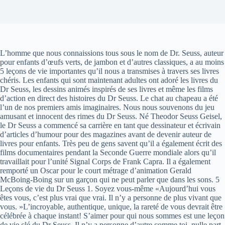
L’homme que nous connaissions tous sous le nom de Dr. Seuss, auteur
pour enfants d’œufs verts, de jambon et d’autres classiques, a au moins
5 leçons de vie importantes qu’il nous a transmises à travers ses livres
chéris. Les enfants qui sont maintenant adultes ont adoré les livres du
Dr Seuss, les dessins animés inspirés de ses livres et même les films
d’action en direct des histoires du Dr Seuss. Le chat au chapeau a été
l’un de nos premiers amis imaginaires. Nous nous souvenons du jeu
amusant et innocent des rimes du Dr Seuss. Né Theodor Seuss Geisel,
le Dr Seuss a commencé sa carrière en tant que dessinateur et écrivain
d’articles d’humour pour des magazines avant de devenir auteur de
livres pour enfants. Très peu de gens savent qu’il a également écrit des
films documentaires pendant la Seconde Guerre mondiale alors qu’il
travaillait pour l’unité Signal Corps de Frank Capra. Il a également
remporté un Oscar pour le court métrage d’animation Gerald
McBoing-Boing sur un garçon qui ne peut parler que dans les sons. 5
Leçons de vie du Dr Seuss 1. Soyez vous-même «Aujourd’hui vous
êtes vous, c’est plus vrai que vrai. Il n’y a personne de plus vivant que
vous. »L’incroyable, authentique, unique, la rareté de vous devrait être
célébrée à chaque instant! S’aimer pour qui nous sommes est une leçon
de vie clé du Dr Seuss. Il n’y a personne d’autre comme toi, nulle part