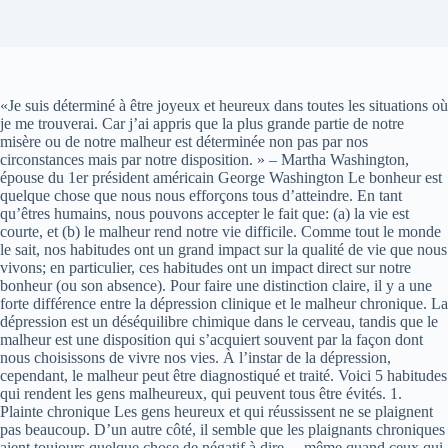
«Je suis déterminé à être joyeux et heureux dans toutes les situations où
je me trouverai. Car j’ai appris que la plus grande partie de notre
misère ou de notre malheur est déterminée non pas par nos
circonstances mais par notre disposition. » – Martha Washington,
épouse du 1er président américain George Washington Le bonheur est
quelque chose que nous nous efforçons tous d’atteindre. En tant
qu’êtres humains, nous pouvons accepter le fait que: (a) la vie est
courte, et (b) le malheur rend notre vie difficile. Comme tout le monde
le sait, nos habitudes ont un grand impact sur la qualité de vie que nous
vivons; en particulier, ces habitudes ont un impact direct sur notre
bonheur (ou son absence). Pour faire une distinction claire, il y a une
forte différence entre la dépression clinique et le malheur chronique. La
dépression est un déséquilibre chimique dans le cerveau, tandis que le
malheur est une disposition qui s’acquiert souvent par la façon dont
nous choisissons de vivre nos vies. À l’instar de la dépression,
cependant, le malheur peut être diagnostiqué et traité. Voici 5 habitudes
qui rendent les gens malheureux, qui peuvent tous être évités. 1.
Plainte chronique Les gens heureux et qui réussissent ne se plaignent
pas beaucoup. D’un autre côté, il semble que les plaignants chroniques
aient toujours quelque chose de négatif à dire… même quand ceux qui