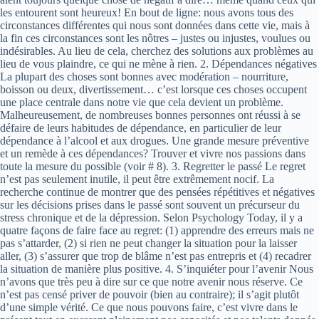
les entourent sont heureux! En bout de ligne: nous avons tous des
circonstances différentes qui nous sont données dans cette vie, mais à
la fin ces circonstances sont les nôtres – justes ou injustes, voulues ou
indésirables. Au lieu de cela, cherchez des solutions aux problèmes au
lieu de vous plaindre, ce qui ne mène à rien. 2. Dépendances négatives
La plupart des choses sont bonnes avec modération – nourriture,
boisson ou deux, divertissement… c’est lorsque ces choses occupent
une place centrale dans notre vie que cela devient un problème.
Malheureusement, de nombreuses bonnes personnes ont réussi à se
défaire de leurs habitudes de dépendance, en particulier de leur
dépendance à l’alcool et aux drogues. Une grande mesure préventive
et un remède à ces dépendances? Trouver et vivre nos passions dans
toute la mesure du possible (voir # 8). 3. Regretter le passé Le regret
n’est pas seulement inutile, il peut être extrêmement nocif. La
recherche continue de montrer que des pensées répétitives et négatives
sur les décisions prises dans le passé sont souvent un précurseur du
stress chronique et de la dépression. Selon Psychology Today, il y a
quatre façons de faire face au regret: (1) apprendre des erreurs mais ne
pas s’attarder, (2) si rien ne peut changer la situation pour la laisser
aller, (3) s’assurer que trop de blâme n’est pas entrepris et (4) recadrer
la situation de manière plus positive. 4. S’inquiéter pour l’avenir Nous
n’avons que très peu à dire sur ce que notre avenir nous réserve. Ce
n’est pas censé priver de pouvoir (bien au contraire); il s’agit plutôt
d’une simple vérité. Ce que nous pouvons faire, c’est vivre dans le