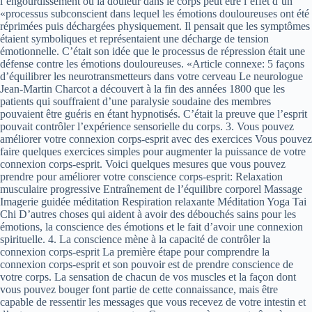
l’engourdissement ou la douleur dans le corps peut être l’effet d’un
«processus subconscient dans lequel les émotions douloureuses ont été
réprimées puis déchargées physiquement. Il pensait que les symptômes
étaient symboliques et représentaient une décharge de tension
émotionnelle. C’était son idée que le processus de répression était une
défense contre les émotions douloureuses. «Article connexe: 5 façons
d’équilibrer les neurotransmetteurs dans votre cerveau Le neurologue
Jean-Martin Charcot a découvert à la fin des années 1800 que les
patients qui souffraient d’une paralysie soudaine des membres
pouvaient être guéris en étant hypnotisés. C’était la preuve que l’esprit
pouvait contrôler l’expérience sensorielle du corps. 3. Vous pouvez
améliorer votre connexion corps-esprit avec des exercices Vous pouvez
faire quelques exercices simples pour augmenter la puissance de votre
connexion corps-esprit. Voici quelques mesures que vous pouvez
prendre pour améliorer votre conscience corps-esprit: Relaxation
musculaire progressive Entraînement de l’équilibre corporel Massage
Imagerie guidée méditation Respiration relaxante Méditation Yoga Tai
Chi D’autres choses qui aident à avoir des débouchés sains pour les
émotions, la conscience des émotions et le fait d’avoir une connexion
spirituelle. 4. La conscience mène à la capacité de contrôler la
connexion corps-esprit La première étape pour comprendre la
connexion corps-esprit et son pouvoir est de prendre conscience de
votre corps. La sensation de chacun de vos muscles et la façon dont
vous pouvez bouger font partie de cette connaissance, mais être
capable de ressentir les messages que vous recevez de votre intestin et