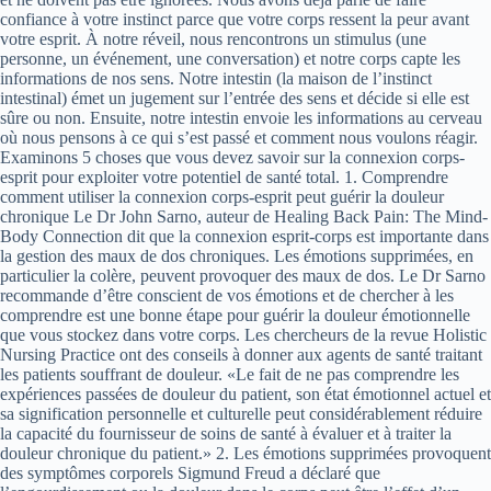
confiance à votre instinct parce que votre corps ressent la peur avant
votre esprit. À notre réveil, nous rencontrons un stimulus (une
personne, un événement, une conversation) et notre corps capte les
informations de nos sens. Notre intestin (la maison de l’instinct
intestinal) émet un jugement sur l’entrée des sens et décide si elle est
sûre ou non. Ensuite, notre intestin envoie les informations au cerveau
où nous pensons à ce qui s’est passé et comment nous voulons réagir.
Examinons 5 choses que vous devez savoir sur la connexion corps-
esprit pour exploiter votre potentiel de santé total. 1. Comprendre
comment utiliser la connexion corps-esprit peut guérir la douleur
chronique Le Dr John Sarno, auteur de Healing Back Pain: The Mind-
Body Connection dit que la connexion esprit-corps est importante dans
la gestion des maux de dos chroniques. Les émotions supprimées, en
particulier la colère, peuvent provoquer des maux de dos. Le Dr Sarno
recommande d’être conscient de vos émotions et de chercher à les
comprendre est une bonne étape pour guérir la douleur émotionnelle
que vous stockez dans votre corps. Les chercheurs de la revue Holistic
Nursing Practice ont des conseils à donner aux agents de santé traitant
les patients souffrant de douleur. «Le fait de ne pas comprendre les
expériences passées de douleur du patient, son état émotionnel actuel et
sa signification personnelle et culturelle peut considérablement réduire
la capacité du fournisseur de soins de santé à évaluer et à traiter la
douleur chronique du patient.» 2. Les émotions supprimées provoquent
des symptômes corporels Sigmund Freud a déclaré que