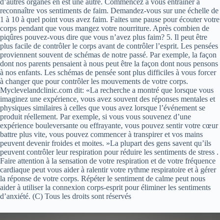
d’autres organes en est une autre. Commencez à vous entraîner à
reconnaître vos sentiments de faim. Demandez-vous sur une échelle de
1 à 10 à quel point vous avez faim. Faites une pause pour écouter votre
corps pendant que vous mangez votre nourriture. Après combien de
piqûres pouvez-vous dire que vous n’avez plus faim? 5. Il peut être
plus facile de contrôler le corps avant de contrôler l’esprit. Les pensées
proviennent souvent de schémas de notre passé. Par exemple, la façon
dont nos parents pensaient à nous peut être la façon dont nous pensons
à nos enfants. Les schémas de pensée sont plus difficiles à vous forcer
à changer que pour contrôler les mouvements de votre corps.
Myclevelandclinic.com dit: «La recherche a montré que lorsque vous
imaginez une expérience, vous avez souvent des réponses mentales et
physiques similaires à celles que vous avez lorsque l’événement se
produit réellement. Par exemple, si vous vous souvenez d’une
expérience bouleversante ou effrayante, vous pouvez sentir votre cœur
battre plus vite, vous pouvez commencer à transpirer et vos mains
peuvent devenir froides et moites. »La plupart des gens savent qu’ils
peuvent contrôler leur respiration pour réduire les sentiments de stress .
Faire attention à la sensation de votre respiration et de votre fréquence
cardiaque peut vous aider à ralentir votre rythme respiratoire et à gérer
la réponse de votre corps. Répéter le sentiment de calme peut nous
aider à utiliser la connexion corps-esprit pour éliminer les sentiments
d’anxiété. (C) Tous les droits sont réservés