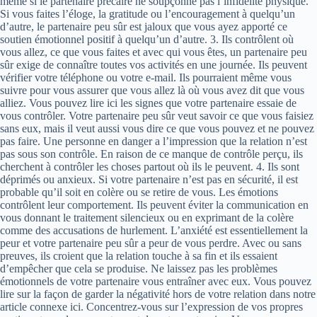
même si le partenaire précaire ne soupçonne pas l’infidélité physique.
Si vous faites l’éloge, la gratitude ou l’encouragement à quelqu’un
d’autre, le partenaire peu sûr est jaloux que vous ayez apporté ce
soutien émotionnel positif à quelqu’un d’autre. 3. Ils contrôlent où
vous allez, ce que vous faites et avec qui vous êtes, un partenaire peu
sûr exige de connaître toutes vos activités en une journée. Ils peuvent
vérifier votre téléphone ou votre e-mail. Ils pourraient même vous
suivre pour vous assurer que vous allez là où vous avez dit que vous
alliez. Vous pouvez lire ici les signes que votre partenaire essaie de
vous contrôler. Votre partenaire peu sûr veut savoir ce que vous faisiez
sans eux, mais il veut aussi vous dire ce que vous pouvez et ne pouvez
pas faire. Une personne en danger a l’impression que la relation n’est
pas sous son contrôle. En raison de ce manque de contrôle perçu, ils
cherchent à contrôler les choses partout où ils le peuvent. 4. Ils sont
déprimés ou anxieux. Si votre partenaire n’est pas en sécurité, il est
probable qu’il soit en colère ou se retire de vous. Les émotions
contrôlent leur comportement. Ils peuvent éviter la communication en
vous donnant le traitement silencieux ou en exprimant de la colère
comme des accusations de hurlement. L’anxiété est essentiellement la
peur et votre partenaire peu sûr a peur de vous perdre. Avec ou sans
preuves, ils croient que la relation touche à sa fin et ils essaient
d’empêcher que cela se produise. Ne laissez pas les problèmes
émotionnels de votre partenaire vous entraîner avec eux. Vous pouvez
lire sur la façon de garder la négativité hors de votre relation dans notre
article connexe ici. Concentrez-vous sur l’expression de vos propres