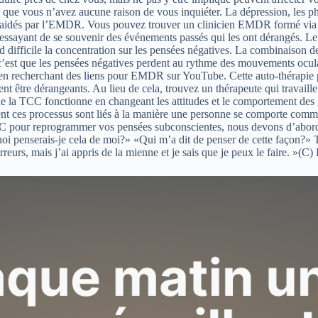
s que vous n’avez aucune raison de vous inquiéter. La dépression, les p
 aidés par l’EMDR. Vous pouvez trouver un clinicien EMDR formé via ce
n essayant de se souvenir des événements passés qui les ont dérangés. Le
d difficile la concentration sur les pensées négatives. La combinaison de
se, c’est que les pensées négatives perdent au rythme des mouvements ocu
n en recherchant des liens pour EMDR sur YouTube. Cette auto-thérapi
ent être dérangeants. Au lieu de cela, trouvez un thérapeute qui travail
a TCC fonctionne en changeant les attitudes et le comportement des gen
ment ces processus sont liés à la manière une personne se comporte com
TCC pour reprogrammer vos pensées subconscientes, nous devons d’abord 
i penserais-je cela de moi?» «Qui m’a dit de penser de cette façon?» 
eurs, mais j’ai appris de la mienne et je sais que je peux le faire. »(C)