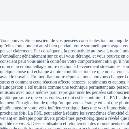
Vous pouvez être conscient de vos pensées conscientes tout au long de 
qu’elles fonctionnent aussi bien pendant votre sommeil que lorsque vou
penser clairement. Par conséquent, la productivité au travail, notre hum
s’emballent généralement sur ce qui vous dérange, et vous pouvez en co
conscient peut vous aider à contrôler votre comportement afin qu’il n’ai
comme un embouteillage, notre réaction à l’événement stressant est sou
quelque chose qui échappe à notre contrôle et tout ce que nous avons fa
avant le travail». En modifiant notre réponse, nous pouvons changer la f
stress et comment cette réaction affecte pensées, sentiments et actions
l’autogestion a été utilisée comme une technique permettant aux person
utilisons avec nous-mêmes pour reprogrammer les pensées subconsciente
plutôt que sur ce que vous voulez, ce qui est le contraire. La PNL aide é
incluent l’imagination de quelqu’un qui vous dérange en tant que photog
plutôt entendre votre voix intérieure critique dans une voix humoristi
prochaine fois. La PNL peut aider à réduire les symptômes d’anxiété cli
venant en thérapie pour divers problèmes psychologiques a révélé que l
qualité de vie. 3. Désensibilisation et retraitement des mouvements oc
Même de petits traumatismes comme voir un accident de voiture se prod