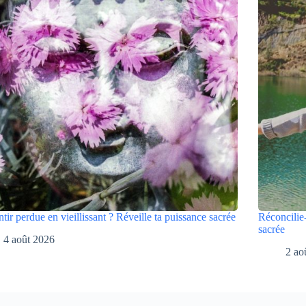
ntir perdue en vieillissant ? Réveille ta puissance sacrée
Réconcilie-
sacrée
4 août 2026
2 ao