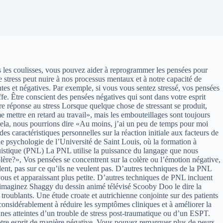
s les coulisses, vous pouvez aider à reprogrammer les pensées pour
stress peut nuire à nos processus mentaux et à notre capacité de
tes et négatives. Par exemple, si vous vous sentez stressé, vos pensées
. Être conscient des pensées négatives qui sont dans votre esprit
tre réponse au stress Lorsque quelque chose de stressant se produit,
mettre en retard au travail», mais les embouteillages sont toujours
e cela, nous pourrions dire «Au moins, j’ai un peu de temps pour moi
s caractéristiques personnelles sur la réaction initiale aux facteurs de
de psychologie de l’Université de Saint Louis, où la formation à
guistique (PNL) La PNL utilise la puissance du langage que nous
re?», Vos pensées se concentrent sur la colère ou l’émotion négative,
ulent, pas sur ce qu’ils ne veulent pas. D’autres techniques de la PNL
vous et apparaissant plus petite. D’autres techniques de PNL incluent
”, imaginez Shaggy du dessin animé télévisé Scooby Doo le dire la
roublants. Une étude croate et autrichienne conjointe sur des patients
onsidérablement à réduire les symptômes cliniques et à améliorer la
nes atteintes d’un trouble de stress post-traumatique ou d’un ESPT.
otre esprit de manière négative. Vous pouvez remarquer plus de peurs