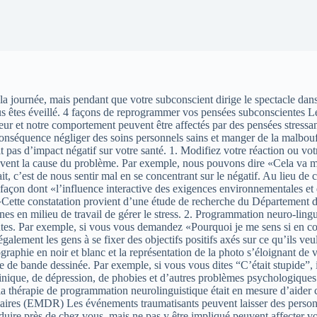
la journée, mais pendant que votre subconscient dirige le spectacle dan
s êtes éveillé. 4 façons de reprogrammer vos pensées subconscientes Le 
eur et notre comportement peuvent être affectés par des pensées stressan
nséquence négliger des soins personnels sains et manger de la malbouffe
t pas d’impact négatif sur votre santé. 1. Modifiez votre réaction ou vo
vent la cause du problème. Par exemple, nous pouvons dire «Cela va me 
it, c’est de nous sentir mal en se concentrant sur le négatif. Au lieu d
açon dont «l’influence interactive des exigences environnementales et de
. »Cette constatation provient d’une étude de recherche du Département 
nes en milieu de travail de gérer le stress. 2. Programmation neuro-lin
s. Par exemple, si vous vous demandez «Pourquoi je me sens si en colè
galement les gens à se fixer des objectifs positifs axés sur ce qu’ils ve
raphie en noir et blanc et la représentation de la photo s’éloignant de 
que de bande dessinée. Par exemple, si vous vous dites “C’était stupide
nique, de dépression, de phobies et d’autres problèmes psychologiques t
a thérapie de programmation neurolinguistique était en mesure d’aider c
ulaires (EMDR) Les événements traumatisants peuvent laisser des person
uire près de chez vous, mais ne pas y être impliqué peuvent affecter v