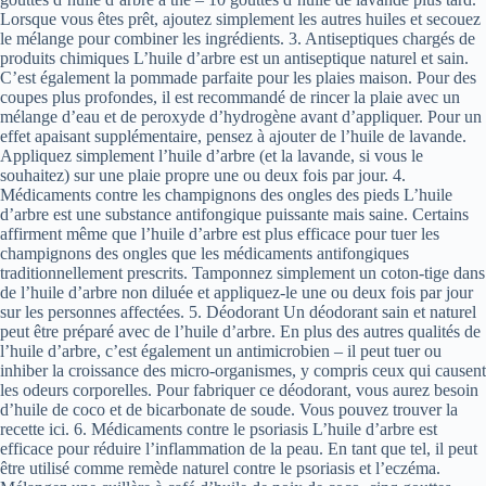
Lorsque vous êtes prêt, ajoutez simplement les autres huiles et secouez
le mélange pour combiner les ingrédients. 3. Antiseptiques chargés de
produits chimiques L’huile d’arbre est un antiseptique naturel et sain.
C’est également la pommade parfaite pour les plaies maison. Pour des
coupes plus profondes, il est recommandé de rincer la plaie avec un
mélange d’eau et de peroxyde d’hydrogène avant d’appliquer. Pour un
effet apaisant supplémentaire, pensez à ajouter de l’huile de lavande.
Appliquez simplement l’huile d’arbre (et la lavande, si vous le
souhaitez) sur une plaie propre une ou deux fois par jour. 4.
Médicaments contre les champignons des ongles des pieds L’huile
d’arbre est une substance antifongique puissante mais saine. Certains
affirment même que l’huile d’arbre est plus efficace pour tuer les
champignons des ongles que les médicaments antifongiques
traditionnellement prescrits. Tamponnez simplement un coton-tige dans
de l’huile d’arbre non diluée et appliquez-le une ou deux fois par jour
sur les personnes affectées. 5. Déodorant Un déodorant sain et naturel
peut être préparé avec de l’huile d’arbre. En plus des autres qualités de
l’huile d’arbre, c’est également un antimicrobien – il peut tuer ou
inhiber la croissance des micro-organismes, y compris ceux qui causent
les odeurs corporelles. Pour fabriquer ce déodorant, vous aurez besoin
d’huile de coco et de bicarbonate de soude. Vous pouvez trouver la
recette ici. 6. Médicaments contre le psoriasis L’huile d’arbre est
efficace pour réduire l’inflammation de la peau. En tant que tel, il peut
être utilisé comme remède naturel contre le psoriasis et l’eczéma.