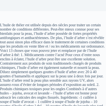
L’huile de théier est utilisée depuis des siècles pour traiter un certain
nombre de conditions différentes. Peut-être mieux connue pour ses
bienfaits pour la peau, l’huile d’arbre possède de fortes propriétés
antifongiques et antibactériennes. De plus, l’huile d’arbre s’est révélée
tout aussi sinon plus efficace dans le traitement de certaines conditions
que les produits en vente libre et / ou les médicaments sur ordonnance.
Voici 13 choses que vous pouvez jeter et remplacer par de l’huile
d’arbre à thé: 1. Médicaments contre l’acné Pour ceux d’entre nous
enclins à éclater, l’huile d’arbre peut être une excellente solution.
Contrairement aux produits de soin traditionnels chargés de produits
chimiques, l’huile d’arbre est également naturelle et nourrit la peau.
Diluez simplement quelques gouttes d’huile d’arbre avec 20 à 40
gouttes d’hamamélis et appliquez sur la peau une à deux fois par jour.
L’huile d’arbre rend la peau plus sensible aux rayons UV, alors
assurez-vous d’éviter de longues périodes d’exposition au soleil. 2.
Produits chimiques toxiques pour les ongles Combinés à d’autres
huiles – jojoba, avocat et lavande – l’huile d’arbre est bonne pour
adoucir les cuticules des ongles fissurés. Ingrédients: -1 cuillère à
soupe d’huile d’avocat – 1 cuillère à soupe d’huile de jojoba – 10
gouttes d’huile d’arbre à thé – 10 gouttes d’huile de lavande plus tard.