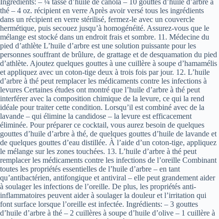
Ingrédients: – ¼ tasse d’huile de canola – 10 gouttes d’huile d’arbre à
thé – 4 oz. récipient en verre Après avoir versé tous les ingrédients
dans un récipient en verre stérilisé, fermez-le avec un couvercle
hermétique, puis secouez jusqu’à homogénéité. Assurez-vous que le
mélange est stocké dans un endroit frais et sombre. 11. Médecine du
pied d’athlète L’huile d’arbre est une solution puissante pour les
personnes souffrant de brûlure, de grattage et de desquamation du pied
d’athlète. Ajoutez quelques gouttes à une cuillère à soupe d’hamamélis
et appliquez avec un coton-tige deux à trois fois par jour. 12. L’huile
d’arbre à thé peut remplacer les médicaments contre les infections à
levures Certaines études ont montré que l’huile d’arbre à thé peut
interférer avec la composition chimique de la levure, ce qui la rend
idéale pour traiter cette condition. Lorsqu’il est combiné avec de la
lavande – qui élimine la candidose – la levure est efficacement
éliminée. Pour préparer ce cocktail, vous aurez besoin de quelques
gouttes d’huile d’arbre à thé, de quelques gouttes d’huile de lavande et
de quelques gouttes d’eau distillée. À l’aide d’un coton-tige, appliquez
le mélange sur les zones touchées. 13. L’huile d’arbre à thé peut
remplacer les médicaments contre les infections de l’oreille Combinant
toutes les propriétés essentielles de l’huile d’arbre – en tant
qu’antibactérien, antifongique et antiviral – elle peut grandement aider
à soulager les infections de l’oreille. De plus, les propriétés anti-
inflammatoires peuvent aider à soulager la douleur et l’irritation qui
font surface lorsque l’oreille est infectée. Ingrédients: – 3 gouttes
d’huile d’arbre à thé – 2 cuillères à soupe d’huile d’olive – 1 cuillère à