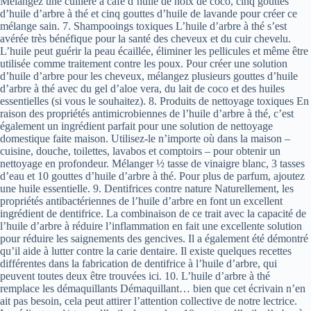
Mélangez une cuillère à café d’huile de noix de coco, cinq gouttes
d’huile d’arbre à thé et cinq gouttes d’huile de lavande pour créer ce
mélange sain. 7. Shampooings toxiques L’huile d’arbre à thé s’est
avérée très bénéfique pour la santé des cheveux et du cuir chevelu.
L’huile peut guérir la peau écaillée, éliminer les pellicules et même être
utilisée comme traitement contre les poux. Pour créer une solution
d’huile d’arbre pour les cheveux, mélangez plusieurs gouttes d’huile
d’arbre à thé avec du gel d’aloe vera, du lait de coco et des huiles
essentielles (si vous le souhaitez). 8. Produits de nettoyage toxiques En
raison des propriétés antimicrobiennes de l’huile d’arbre à thé, c’est
également un ingrédient parfait pour une solution de nettoyage
domestique faite maison. Utilisez-le n’importe où dans la maison –
cuisine, douche, toilettes, lavabos et comptoirs – pour obtenir un
nettoyage en profondeur. Mélanger ½ tasse de vinaigre blanc, 3 tasses
d’eau et 10 gouttes d’huile d’arbre à thé. Pour plus de parfum, ajoutez
une huile essentielle. 9. Dentifrices contre nature Naturellement, les
propriétés antibactériennes de l’huile d’arbre en font un excellent
ingrédient de dentifrice. La combinaison de ce trait avec la capacité de
l’huile d’arbre à réduire l’inflammation en fait une excellente solution
pour réduire les saignements des gencives. Il a également été démontré
qu’il aide à lutter contre la carie dentaire. Il existe quelques recettes
différentes dans la fabrication de dentifrice à l’huile d’arbre, qui
peuvent toutes deux être trouvées ici. 10. L’huile d’arbre à thé
remplace les démaquillants Démaquillant… bien que cet écrivain n’en
ait pas besoin, cela peut attirer l’attention collective de notre lectrice.