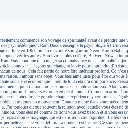
ellement commencé son voyage de spiritualité avant de prendre une var
e] des psychédéliques”. Ram Dass a enseigné la psychologie à l’Universi
age en Inde en 1967, où il a rencontré son gourou Neem Karoli Baba, qui
appris avec les autres. Son livre le plus célèbre, Be Here Now, a intro
 Ram Dass continue de partager sa connaissance de la spiritualité aujou
ticle connexe: 11 leçons qui changent la vie pour apprendre d’Aristote
acun de nous. Cela fait partie de notre être intérieur profond. Ce n’est 
sans raison, l’amour sans objet. Vous êtes aimé juste pour être qui vous ê
site sociale et économique – rien de tout cela n’a d’importance. Personn
n vous-même qui est amour, nous sommes ensemble amoureux. Alors vous 
contré mon gourou. L’univers est un exemple d’amour. Comme un arbre.
 de ne rien attendre, de prendre chaque expérience, y compris les négat
e immobile et toujours en mouvement. Contenu même dans votre méconte
us a. J’ai toujours dit que souvent la religion avec laquelle vous êtes né
ue hindou, vous êtes né comme ce dont vous avez besoin et si vous essayez 
et je reçois mon témoignage, qui est dans mon cœur spirituel. Le témoin 
ur permettez pas de vous définir. La douleur est l’esprit. Ce sont les pen
nsuite, ces pensées particulières qui sont douloureuses – aimez-les. Je 