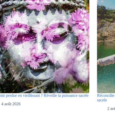
ntir perdue en vieillissant ? Réveille ta puissance sacrée
Réconcilie-
sacrée
4 août 2026
2 ao