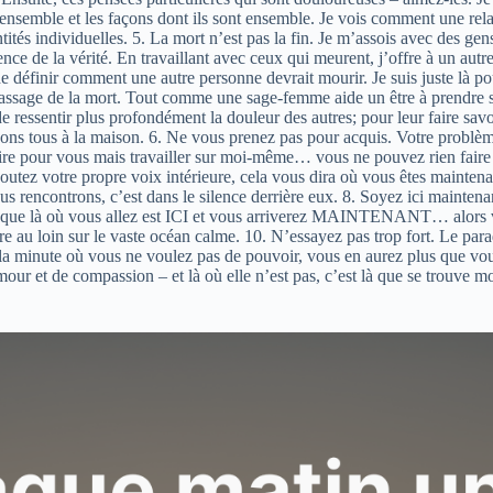
nt ensemble et les façons dont ils sont ensemble. Je vois comment une rel
ités individuelles. 5. La mort n’est pas la fin. Je m’assois avec des gens
ence de la vérité. En travaillant avec ceux qui meurent, j’offre à un a
 définir comment une autre personne devrait mourir. Je suis juste là pour l
ssage de la mort. Tout comme une sage-femme aide un être à prendre son
ressentir plus profondément la douleur des autres; pour leur faire savo
hons tous à la maison. 6. Ne vous prenez pas pour acquis. Votre problè
faire pour vous mais travailler sur moi-même… vous ne pouvez rien faire
coutez votre propre voix intérieure, cela vous dira où vous êtes mainte
ous rencontrons, c’est dans le silence derrière eux. 8. Soyez ici main
rrez que là où vous allez est ICI et vous arriverez MAINTENANT… alors
re au loin sur le vaste océan calme. 10. N’essayez pas trop fort. Le p
 la minute où vous ne voulez pas de pouvoir, vous en aurez plus que v
mour et de compassion – et là où elle n’est pas, c’est là que se trouve 