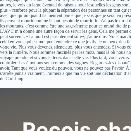
autres, je vois un large éventail de raisons pour lesquelles les gens so
plus – renforce pour la plupart la séparation des personnes en tant qu’ent
avec quelqu’un quand ils meurent parce que je sais que je serai en prés
ils peuvent mourir comme ils ont besoin de mourir. Je n’ai pas le droit de
les mourants, c’est comme être une sage-femme pour ce grand rite de pa
L’AVC m’a donné une autre façon de servir les gens. Cela me permet de 
peut survenir. «La mort est parfaitement sûre», j’aime dire. Nous marc
celui en vous qui est moi peut entendre ce que je dis. Je ne peux rien 
votre vie. Plus vous devenez silencieux, plus vous entendez. Si vous é
vers la lumière. Nous sommes fascinés par les mots, mais là où nous n
voyage prendra et si vous le ferez dans cette vie. Plus tard, vous ve
contrôler. Les émotions sont comme des vagues. Regardez-les disparaît
avoir. Tant que vous voulez du pouvoir, vous ne pouvez pas l’avoir. À
s’arrête jamais vraiment. J’aimerais que ma vie soit une déclaration d’a
de Carl Jung