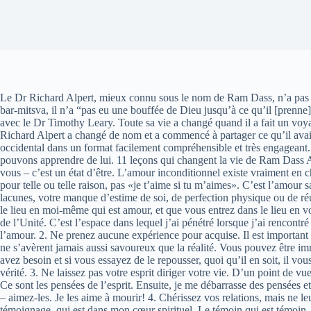
Le Dr Richard Alpert, mieux connu sous le nom de Ram Dass, n’a pas ré
bar-mitsva, il n’a “pas eu une bouffée de Dieu jusqu’à ce qu’il [prenn
avec le Dr Timothy Leary. Toute sa vie a changé quand il a fait un voy
Richard Alpert a changé de nom et a commencé à partager ce qu’il avait 
occidental dans un format facilement compréhensible et très engageant.
pouvons apprendre de lui. 11 leçons qui changent la vie de Ram Dass Ar
vous – c’est un état d’être. L’amour inconditionnel existe vraiment en ch
pour telle ou telle raison, pas «je t’aime si tu m’aimes». C’est l’amour 
lacunes, votre manque d’estime de soi, de perfection physique ou de réus
le lieu en moi-même qui est amour, et que vous entrez dans le lieu e
de l’Unité. C’est l’espace dans lequel j’ai pénétré lorsque j’ai ren
l’amour. 2. Ne prenez aucune expérience pour acquise. Il est important
ne s’avèrent jamais aussi savoureux que la réalité. Vous pouvez êtr
avez besoin et si vous essayez de le repousser, quoi qu’il en soit, il vo
vérité. 3. Ne laissez pas votre esprit diriger votre vie. D’un point de v
Ce sont les pensées de l’esprit. Ensuite, je me débarrasse des pensées 
– aimez-les. Je les aime à mourir! 4. Chérissez vos relations, mais ne le
témoignage, qui est dans mon cœur spirituel. Le témoin qui est témoin. E