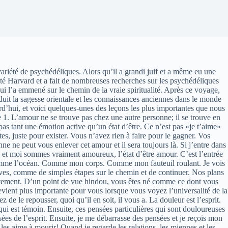
iété de psychédéliques. Alors qu’il a grandi juif et a même eu une
té Harvard et a fait de nombreuses recherches sur les psychédéliques
 l’a emmené sur le chemin de la vraie spiritualité. Après ce voyage,
duit la sagesse orientale et les connaissances anciennes dans le monde
rd’hui, et voici quelques-unes des leçons les plus importantes que nous
 1. L’amour ne se trouve pas chez une autre personne; il se trouve en
pas tant une émotion active qu’un état d’être. Ce n’est pas «je t’aime»
tes, juste pour exister. Vous n’avez rien à faire pour le gagner. Vos
e ne peut vous enlever cet amour et il sera toujours là. Si j’entre dans
et moi sommes vraiment amoureux, l’état d’être amour. C’est l’entrée
 Comme l’océan. Comme mon corps. Comme mon fauteuil roulant. Je vois
ives, comme de simples étapes sur le chemin et de continuer. Nos plans
ntement. D’un point de vue hindou, vous êtes né comme ce dont vous
 devient plus importante pour vous lorsque vous voyez l’universalité de la
de le repousser, quoi qu’il en soit, il vous a. La douleur est l’esprit.
qui est témoin. Ensuite, ces pensées particulières qui sont douloureuses
sées de l’esprit. Ensuite, je me débarrasse des pensées et je reçois mon
les aime à mourir! Quand je regarde les relations, les miennes et les