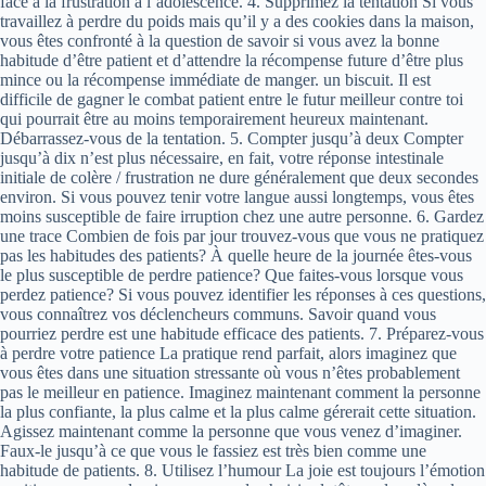
face à la frustration à l’adolescence. 4. Supprimez la tentation Si vous
travaillez à perdre du poids mais qu’il y a des cookies dans la maison,
vous êtes confronté à la question de savoir si vous avez la bonne
habitude d’être patient et d’attendre la récompense future d’être plus
mince ou la récompense immédiate de manger. un biscuit. Il est
difficile de gagner le combat patient entre le futur meilleur contre toi
qui pourrait être au moins temporairement heureux maintenant.
Débarrassez-vous de la tentation. 5. Compter jusqu’à deux Compter
jusqu’à dix n’est plus nécessaire, en fait, votre réponse intestinale
initiale de colère / frustration ne dure généralement que deux secondes
environ. Si vous pouvez tenir votre langue aussi longtemps, vous êtes
moins susceptible de faire irruption chez une autre personne. 6. Gardez
une trace Combien de fois par jour trouvez-vous que vous ne pratiquez
pas les habitudes des patients? À quelle heure de la journée êtes-vous
le plus susceptible de perdre patience? Que faites-vous lorsque vous
perdez patience? Si vous pouvez identifier les réponses à ces questions,
vous connaîtrez vos déclencheurs communs. Savoir quand vous
pourriez perdre est une habitude efficace des patients. 7. Préparez-vous
à perdre votre patience La pratique rend parfait, alors imaginez que
vous êtes dans une situation stressante où vous n’êtes probablement
pas le meilleur en patience. Imaginez maintenant comment la personne
la plus confiante, la plus calme et la plus calme gérerait cette situation.
Agissez maintenant comme la personne que vous venez d’imaginer.
Faux-le jusqu’à ce que vous le fassiez est très bien comme une
habitude de patients. 8. Utilisez l’humour La joie est toujours l’émotion