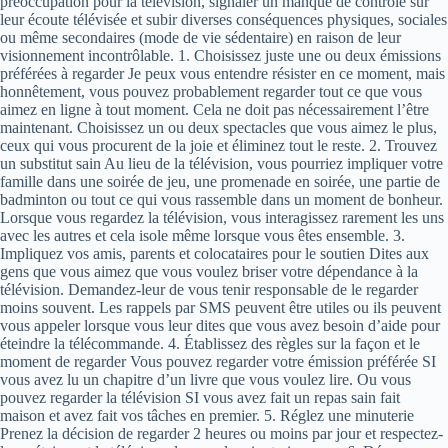
préoccupation pour la télévision, signaler un manque de contrôle sur
leur écoute télévisée et subir diverses conséquences physiques, sociales
ou même secondaires (mode de vie sédentaire) en raison de leur
visionnement incontrôlable. 1. Choisissez juste une ou deux émissions
préférées à regarder Je peux vous entendre résister en ce moment, mais
honnêtement, vous pouvez probablement regarder tout ce que vous
aimez en ligne à tout moment. Cela ne doit pas nécessairement l’être
maintenant. Choisissez un ou deux spectacles que vous aimez le plus,
ceux qui vous procurent de la joie et éliminez tout le reste. 2. Trouvez
un substitut sain Au lieu de la télévision, vous pourriez impliquer votre
famille dans une soirée de jeu, une promenade en soirée, une partie de
badminton ou tout ce qui vous rassemble dans un moment de bonheur.
Lorsque vous regardez la télévision, vous interagissez rarement les uns
avec les autres et cela isole même lorsque vous êtes ensemble. 3.
Impliquez vos amis, parents et colocataires pour le soutien Dites aux
gens que vous aimez que vous voulez briser votre dépendance à la
télévision. Demandez-leur de vous tenir responsable de le regarder
moins souvent. Les rappels par SMS peuvent être utiles ou ils peuvent
vous appeler lorsque vous leur dites que vous avez besoin d’aide pour
éteindre la télécommande. 4. Établissez des règles sur la façon et le
moment de regarder Vous pouvez regarder votre émission préférée SI
vous avez lu un chapitre d’un livre que vous voulez lire. Ou vous
pouvez regarder la télévision SI vous avez fait un repas sain fait
maison et avez fait vos tâches en premier. 5. Réglez une minuterie
Prenez la décision de regarder 2 heures ou moins par jour et respectez-