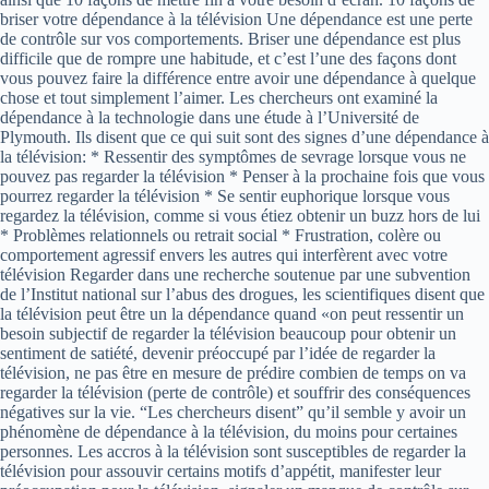
briser votre dépendance à la télévision Une dépendance est une perte
de contrôle sur vos comportements. Briser une dépendance est plus
difficile que de rompre une habitude, et c’est l’une des façons dont
vous pouvez faire la différence entre avoir une dépendance à quelque
chose et tout simplement l’aimer. Les chercheurs ont examiné la
dépendance à la technologie dans une étude à l’Université de
Plymouth. Ils disent que ce qui suit sont des signes d’une dépendance à
la télévision: * Ressentir des symptômes de sevrage lorsque vous ne
pouvez pas regarder la télévision * Penser à la prochaine fois que vous
pourrez regarder la télévision * Se sentir euphorique lorsque vous
regardez la télévision, comme si vous étiez obtenir un buzz hors de lui
* Problèmes relationnels ou retrait social * Frustration, colère ou
comportement agressif envers les autres qui interfèrent avec votre
télévision Regarder dans une recherche soutenue par une subvention
de l’Institut national sur l’abus des drogues, les scientifiques disent que
la télévision peut être un la dépendance quand «on peut ressentir un
besoin subjectif de regarder la télévision beaucoup pour obtenir un
sentiment de satiété, devenir préoccupé par l’idée de regarder la
télévision, ne pas être en mesure de prédire combien de temps on va
regarder la télévision (perte de contrôle) et souffrir des conséquences
négatives sur la vie. “Les chercheurs disent” qu’il semble y avoir un
phénomène de dépendance à la télévision, du moins pour certaines
personnes. Les accros à la télévision sont susceptibles de regarder la
télévision pour assouvir certains motifs d’appétit, manifester leur